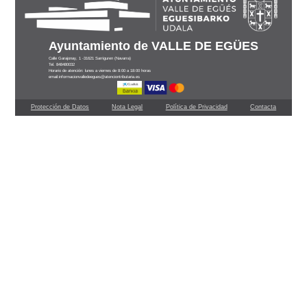
Ayuntamiento de VALLE DE EGÜES
Calle Garajonay, 1 -31621 Sarriguren (Navarra)
Tel. 848480032
Horario de atención: lunes a viernes de 8:00 a 18:00 horas
email:informacionvalledeegues@atenciontributaria.es
Protección de Datos
Nota Legal
Política de Privacidad
Contacta